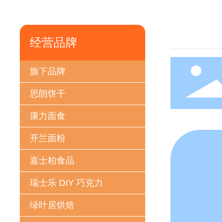
九洲食品
金苹果月饼
经营品牌
开垦水稻农业
旗下品牌
思朗饼干
康力面食
开兰面粉
嘉士柏食品
瑞士乐 DIY 巧克力
绿叶居烘焙