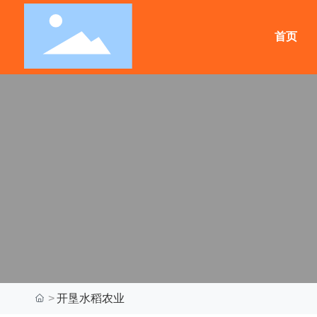
首页
公司概况
公司产品
旗下品牌
新闻中心
投资者关系
集团简介
早餐饼干系列
经营的品牌
60周年专题
讯息披露
董事局主席致辞
薄脆饼干系列
思朗饼干
集团新闻
公司治理
管理团队
夹心饼干系列
康力面食
媒体新闻
企业文化
威化饼干系列
开兰面粉
嘉士利报
发展历程
苏打饼干系列
嘉士柏食品
公司荣誉
月饼系列
瑞士乐 DIY 巧克力
视频展播
九洲饼干系列
绿叶居烘焙
开垦水稻农业
其他饼干系列
全成豆浆