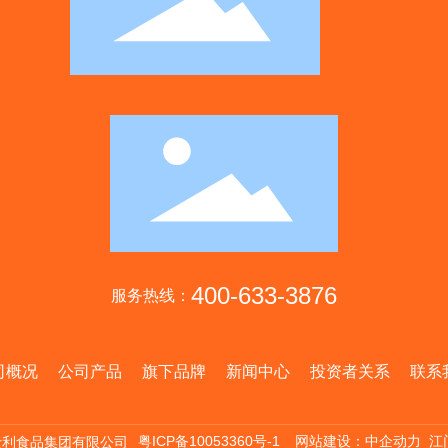
400-633-3876
服务热线：
司概况
公司产品
旗下品牌
新闻中心
投资者关系
联系
粤ICP备10053360号-1
网站建设：中企动力
江
 嘉士利食品集团有限公司