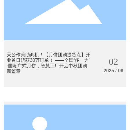
天公作美助商机！【月饼团购提货点】开
02
业首日斩获30万订单！ ——全民“多一力”
·国潮广式月饼，智慧工厂开启中秋团购
/
2025
09
新篇章