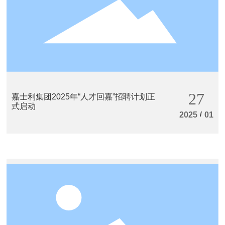
27
嘉士利集团2025年“人才回嘉”招聘计划正
式启动
/
2025
01