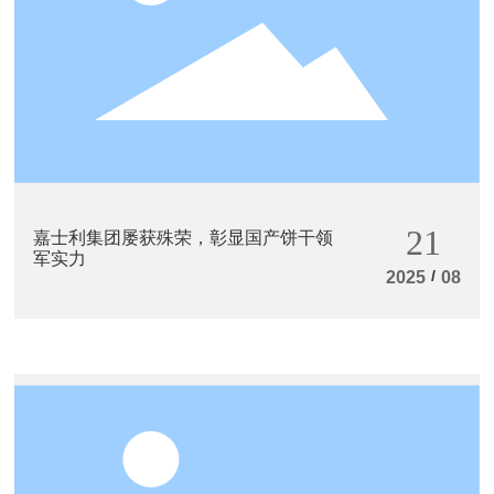
21
嘉士利集团屡获殊荣，彰显国产饼干领
军实力
/
2025
08