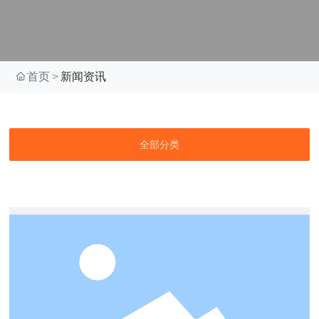
首页
新闻资讯
全部分类