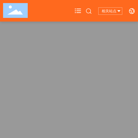
相关站点
首页
公司概况

公司产品

旗下品牌

新闻中心

投资者关系

联系我们