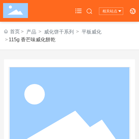
相关站点
首页
首页
产品
威化饼干系列
平板威化
115g 香芒味威化餅乾
公司概况

公司产品

旗下品牌

新闻中心

投资者关系

联系我们