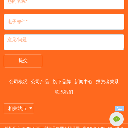
提交
公司概况
公司产品
旗下品牌
新闻中心
投资者关系
联系我们
相关站点