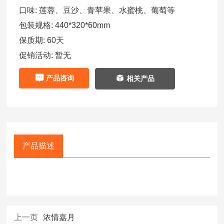
口味:
莲蓉、豆沙、青苹果、水蜜桃、葡萄等
包装规格:
440*320*60mm
保质期:
60天
促销活动:
暂无
产品咨询
相关产品
产品描述
上一页
浓情嘉月