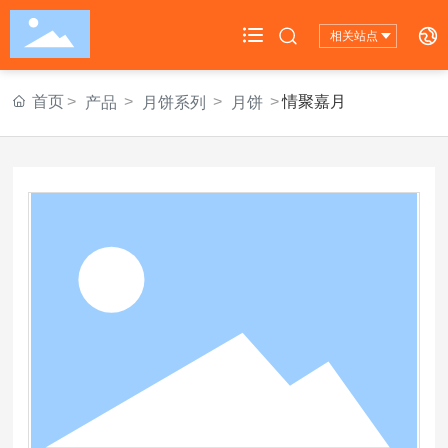
相关站点
首页
首页
情聚嘉月
产品
月饼系列
月饼
公司概况

公司产品

旗下品牌

新闻中心

投资者关系

联系我们