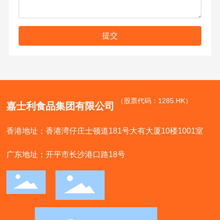
提交
（股票代码：1285.HK）
嘉士利食品集团有限公司
香港地址：香港湾仔庄士顿道181号大有大厦10楼1001室
广东地址：开平市长沙港口路18号