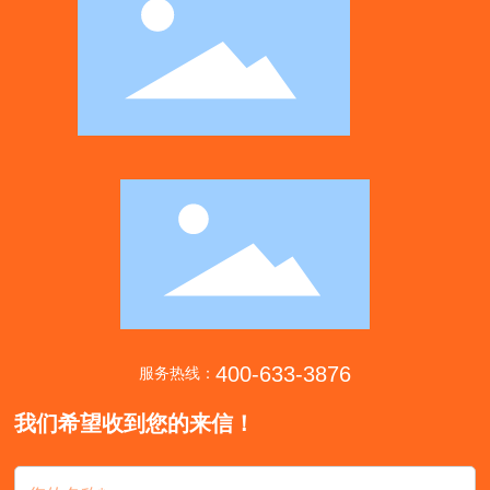
400-633-3876
服务热线：
我们希望收到您的来信！