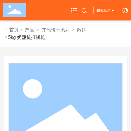
相关站点
首页
首页
产品
其他饼干系列
散饼
5kg 奶鹽梳打餅乾
公司概况

公司产品

旗下品牌

新闻中心

投资者关系

联系我们