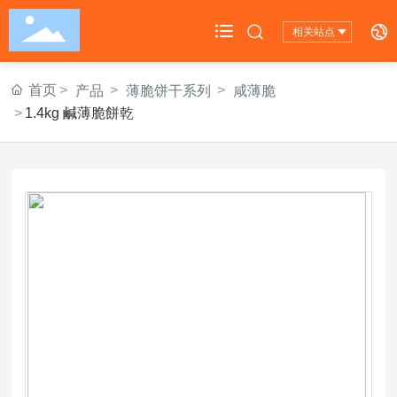
相关站点
首页
首页
产品
薄脆饼干系列
咸薄脆
1.4kg 鹹薄脆餅乾
公司概况

公司产品

旗下品牌

新闻中心

投资者关系

联系我们